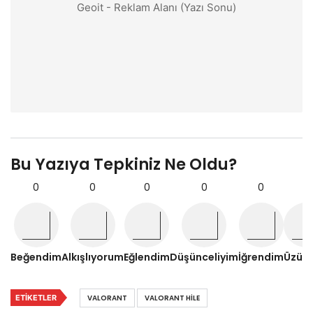
Geoit - Reklam Alanı (Yazı Sonu)
Bu Yazıya Tepkiniz Ne Oldu?
0
0
0
0
0
0
Beğendim
Alkışlıyorum
Eğlendim
Düşünceliyim
İğrendim
Üzül
ETIKETLER
VALORANT
VALORANT HILE