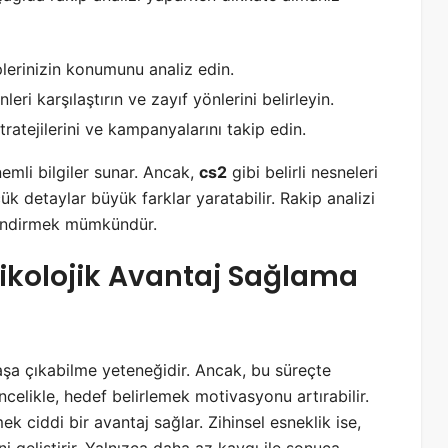
lerinizin konumunu analiz edin.
eri karşılaştırın ve zayıf yönlerini belirleyin.
ratejilerini ve kampanyalarını takip edin.
nemli bilgiler sunar. Ancak,
cs2
gibi belirli nesneleri
 detaylar büyük farklar yaratabilir. Rakip analizi
erlendirmek mümkündür.
Psikolojik Avantaj Sağlama
 başa çıkabilme yeteneğidir. Ancak, bu süreçte
celikle, hedef belirlemek motivasyonu artırabilir.
ek ciddi bir avantaj sağlar. Zihinsel esneklik ise,
geliştirir. Yalnızca daha az kaygı ile sonuca