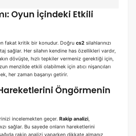
ı: Oyun İçindeki Etkili
en fakat kritik bir konudur. Doğru
cs2
silahlarınızı
aj sağlar. Her silahın kendine has özellikleri vardır,
akın dövüşte, hızlı tepkiler vermeniz gerektiği için,
zun menzilde etkili olabilmek için atıcı nişancıları
ek, her zaman başarıyı getirir.
 Hareketlerini Öngörmenin
lerinizi incelemekten geçer.
Rakip analizi
,
nızı sağlar. Bu sayede onların hareketlerini
Aşağıda rakip analizi yaparken dikkate almanız