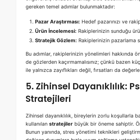
gereken temel adımlar bulunmaktadır:
Pazar Araştırması:
Hedef pazarınızı ve rakip
Ürün İncelemesi:
Rakiplerinizin sunduğu ürünl
Stratejik Gözlem:
Rakiplerinizin pazarlama st
Bu adımlar, rakiplerinizin yönelimleri hakkında ö
de gözlerden kaçırmamalısınız; çünkü bazen küçük
ile yalnızca zayıflıkları değil, fırsatları da değ
5. Zihinsel Dayanıklılık: 
Stratejileri
Zihinsel dayanıklılık, bireylerin zorlu koşullarla
kullanılan
stratejiler
büyük bir öneme sahiptir. Ön
Bunun yanında, stres yönetimi teknikleri geliştirm
değişen durumlara hızla uyum sağlama yeteneğini 