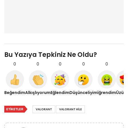
Bu Yazıya Tepkiniz Ne Oldu?
0
0
0
0
0
0
Beğendim
Alkışlıyorum
Eğlendim
Düşünceliyim
İğrendim
Üzül
ETIKETLER
VALORANT
VALORANT HILE