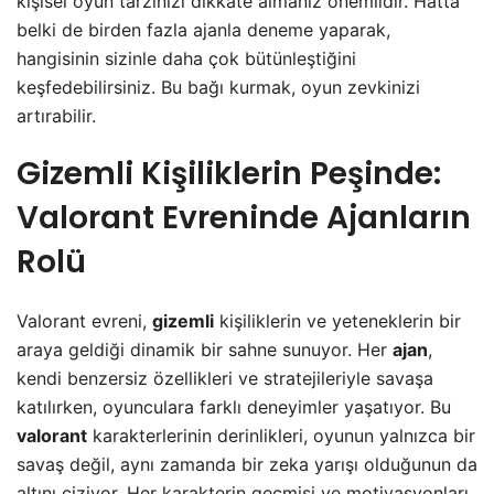
kişisel oyun tarzınızı dikkate almanız önemlidir. Hatta
belki de birden fazla ajanla deneme yaparak,
hangisinin sizinle daha çok bütünleştiğini
keşfedebilirsiniz. Bu bağı kurmak, oyun zevkinizi
artırabilir.
Gizemli Kişiliklerin Peşinde:
Valorant Evreninde Ajanların
Rolü
Valorant evreni,
gizemli
kişiliklerin ve yeteneklerin bir
araya geldiği dinamik bir sahne sunuyor. Her
ajan
,
kendi benzersiz özellikleri ve stratejileriyle savaşa
katılırken, oyunculara farklı deneyimler yaşatıyor. Bu
valorant
karakterlerinin derinlikleri, oyunun yalnızca bir
savaş değil, aynı zamanda bir zeka yarışı olduğunun da
altını çiziyor. Her karakterin geçmişi ve motivasyonları,