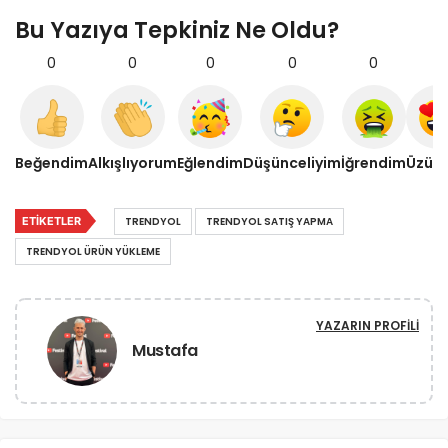
Bu Yazıya Tepkiniz Ne Oldu?
0
0
0
0
0
0
Beğendim
Alkışlıyorum
Eğlendim
Düşünceliyim
İğrendim
Üzül
ETIKETLER
TRENDYOL
TRENDYOL SATIŞ YAPMA
TRENDYOL ÜRÜN YÜKLEME
YAZARIN PROFILI
Mustafa