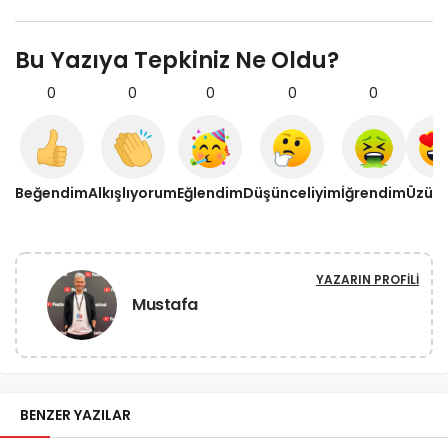
Bu Yazıya Tepkiniz Ne Oldu?
0
0
0
0
0
0
Beğendim
Alkışlıyorum
Eğlendim
Düşünceliyim
İğrendim
Üzül
YAZARIN PROFILI
Mustafa
BENZER YAZILAR