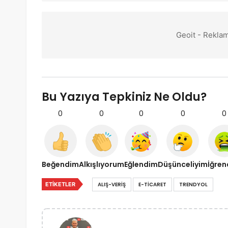
Geoit - Reklam
Bu Yazıya Tepkiniz Ne Oldu?
0
0
0
0
0
Beğendim
Alkışlıyorum
Eğlendim
Düşünceliyim
İğre
ETIKETLER
ALIŞ-VERIŞ
E-TICARET
TRENDYOL