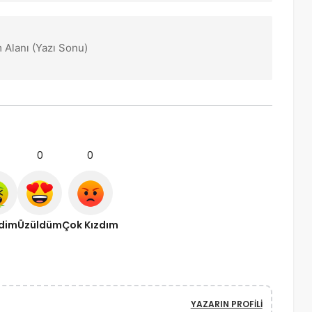
 Alanı (Yazı Sonu)
0
0
ndim
Üzüldüm
Çok Kızdım
YAZARIN PROFILI