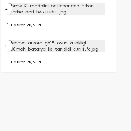
BMW,
i3
modelini
beklene
Haziran 28, 2026
erken
siparişe
açtı
Lenovo
Aurora
GH15
oyun
Haziran 28, 2026
kulaklığı,
1000mAh
batarya
ile
tanıtıldı