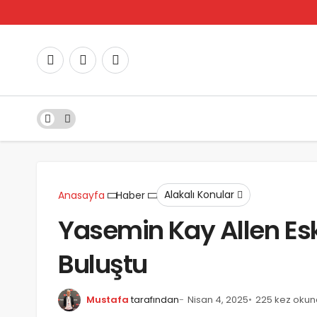
Alakalı Konular
Anasayfa
Haber
Yasemin Kay Allen Esk
Buluştu
Mustafa
tarafından
Nisan 4, 2025
225 kez oku