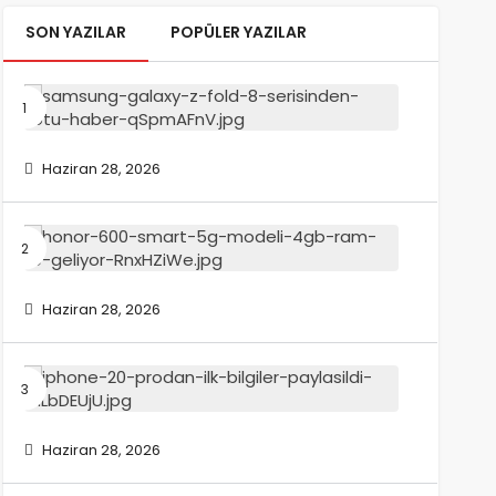
SON YAZILAR
POPÜLER YAZILAR
Samsun
Galaxy
Z
Fold
Haziran 28, 2026
8
serisind
kötü
Honor
haber:
600
Smart
5G
Haziran 28, 2026
modeli
4GB
RAM
iPhone
ile
20
geliyor
Pro’dan
ilk
Haziran 28, 2026
bilgiler
paylaşıld