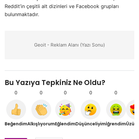
Reddit’in çeşitli alt dizinleri ve Facebook grupları
bulunmaktadır.
Geoit - Reklam Alanı (Yazı Sonu)
Bu Yazıya Tepkiniz Ne Oldu?
0
0
0
0
0
0
Beğendim
Alkışlıyorum
Eğlendim
Düşünceliyim
İğrendim
Üzül