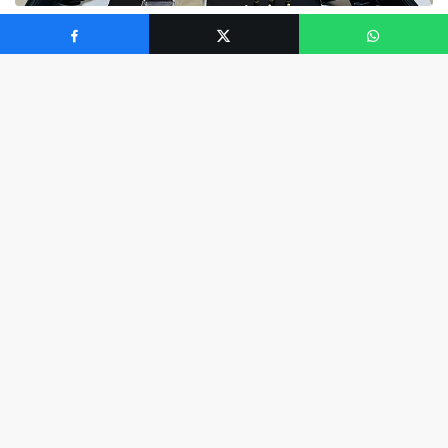
Geoit - Reklam Alanı (Yazı Sonu)
İzmir’de yakalanan suç makinesi, 44 suçtan 60 yıl hapis
cezası bulunmasıyla dikkatleri üzerine çekti. C.D. adıyla
bilinen bu şahıs, jandarmanın düzenlediği bir
operasyon sonucunda gizlendiği çiftlikte ele geçirildi.
Yıllardır aranan bir suçlu olarak, İzmir’deki güvenlik
güçleri onun izini sürmekte kararlılık gösterdi. C.D.’nin
yakalanması, jandarma operasyonu İzmir’in ne denli
etkin olduğunu bir kez daha ortaya koydu. Bu olay,
İzmir suç haberleri içinde önemli bir yer tutarak,