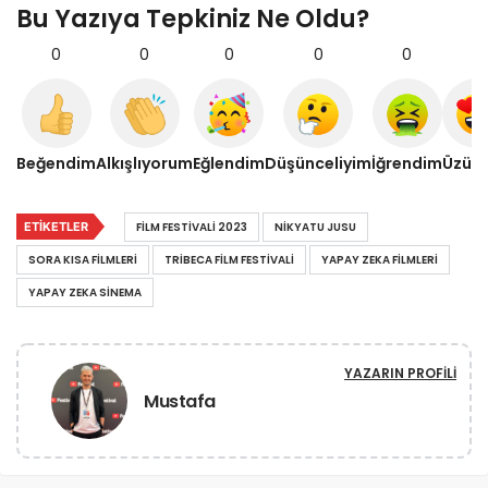
Bu Yazıya Tepkiniz Ne Oldu?
0
0
0
0
0
0
Beğendim
Alkışlıyorum
Eğlendim
Düşünceliyim
İğrendim
Üzül
ETIKETLER
FILM FESTIVALI 2023
NIKYATU JUSU
SORA KISA FILMLERI
TRIBECA FILM FESTIVALI
YAPAY ZEKA FILMLERI
YAPAY ZEKA SINEMA
YAZARIN PROFILI
Mustafa