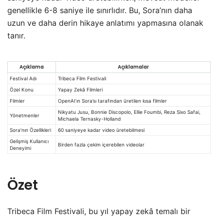
genellikle 6-8 saniye ile sınırlıdır. Bu, Sora’nın daha
uzun ve daha derin hikaye anlatımı yapmasına olanak
tanır.
Açıklama
Açıklamalar
Festival Adı
Tribeca Film Festivali
Özel Konu
Yapay Zekâ Filmleri
Filmler
OpenAI’ın Sora’sı tarafından üretilen kısa filmler
Nikyatu Jusu, Bonnie Discopolo, Ellie Foumbi, Reza Sixo Safai,
Yönetmenler
Michaela Ternasky-Holland
Sora’nın Özellikleri
60 saniyeye kadar video üretebilmesi
Gelişmiş Kullanıcı
Birden fazla çekim içerebilen videolar
Deneyimi
Özet
Tribeca Film Festivali, bu yıl yapay zekâ temalı bir