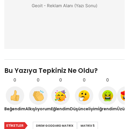
Geoit - Reklam Alanı (Yazı Sonu)
Bu Yazıya Tepkiniz Ne Oldu?
0
0
0
0
0
0
Beğendim
Alkışlıyorum
Eğlendim
Düşünceliyim
İğrendim
Üzül
ETIKETLER
DREW GODDARD MATRIX
MATRIX 5