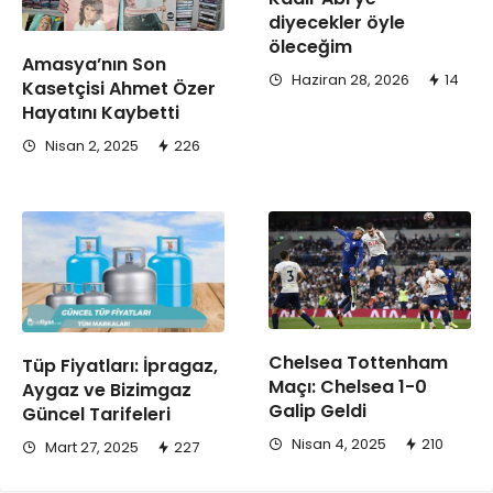
diyecekler öyle
öleceğim
Amasya’nın Son
Haziran 28, 2026
14
Kasetçisi Ahmet Özer
Hayatını Kaybetti
Nisan 2, 2025
226
Chelsea Tottenham
Tüp Fiyatları: İpragaz,
Maçı: Chelsea 1-0
Aygaz ve Bizimgaz
Galip Geldi
Güncel Tarifeleri
Nisan 4, 2025
210
Mart 27, 2025
227