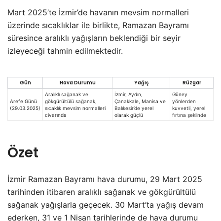
Mart 2025’te İzmir’de havanın mevsim normalleri
üzerinde sıcaklıklar ile birlikte, Ramazan Bayramı
süresince aralıklı yağışların beklendiği bir seyir
izleyeceği tahmin edilmektedir.
Gün
Hava Durumu
Yağış
Rüzgar
Aralıklı sağanak ve
İzmir, Aydın,
Güney
Arefe Günü
gökgürültülü sağanak,
Çanakkale, Manisa ve
yönlerden
(29.03.2025)
sıcaklık mevsim normalleri
Balıkesir’de yerel
kuvvetli, yerel
civarında
olarak güçlü
fırtına şeklinde
Özet
İzmir Ramazan Bayramı hava durumu, 29 Mart 2025
tarihinden itibaren aralıklı sağanak ve gökgürültülü
sağanak yağışlarla geçecek. 30 Mart’ta yağış devam
ederken, 31 ve 1 Nisan tarihlerinde de hava durumu