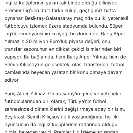
İngiliz kulüplerinin yakın takibinde olduğu biliniyor.
Premier Lig’den dört farklı kulüp, geçtiğimiz hafta
oynanan Beşiktaş-Galatasaray maçında bu iki yetenekli
futbolcuyu izlemek üzere stadyumda bulundu. Süper
Lig’de zirve yarışının kızıştığı bu dönemde, Barış Alper
Yılmaz’ın 20 milyon Euro’luk piyasa değeri, onu
transfer sezonunun en dikkat çekici isimlerinden biri
yapıyor. Bu bağlamda, hem Barış Alper Yılmaz hem de
Semih Kılıçsoy’un gelecekteki olası transferleri, futbol
camiasında heyecan yaratan bir konu olmaya devam
ediyor.
Barış Alper Yılmaz, Galatasaray’ın genç ve yetenekli
futbolcularından biri olarak, Türkiye’nin futbol
sahnesindeki dinamiklerini değiştirmeye aday bir isim.
Beşiktaşlı Semih Kılıçsoy ile kıyaslandığında, her iki
oyuncunun da İngiliz kulüplerinin radarında olduğu
bilgisi heyecan verici. Premier Lig izleme açısından