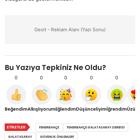
Geoit - Reklam Alanı (Yazı Sonu)
Bu Yazıya Tepkiniz Ne Oldu?
0
0
0
0
0
0
Beğendim
Alkışlıyorum
Eğlendim
Düşünceliyim
İğrendim
Üzül
ETIKETLER
FENERBAHÇE
FENERBAHÇE GALATASARAY DERBISI
GALATASARAY
GÜVENLIK ÖNLEMLERI