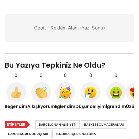
Geoit - Reklam Alanı (Yazı Sonu)
Bu Yazıya Tepkiniz Ne Oldu?
0
0
0
0
0
0
Beğendim
Alkışlıyorum
Eğlendim
Düşünceliyim
İğrendim
Üzül
ETIKETLER
BARCELONA GALIBIYETI
BASKETBOL MACERALARI
EUROLEAGUE SONUÇLARI
FENERBAHÇE BARCELONA