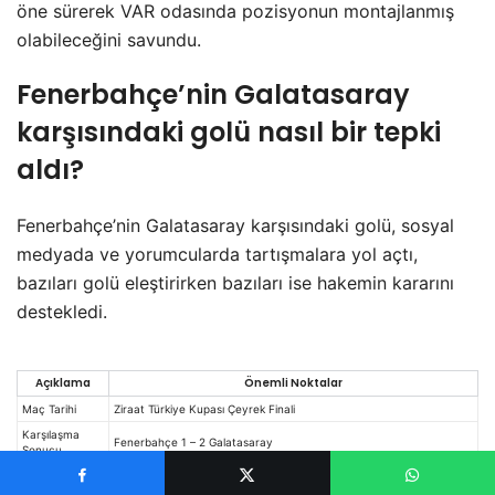
öne sürerek VAR odasında pozisyonun montajlanmış
olabileceğini savundu.
Fenerbahçe’nin Galatasaray
karşısındaki golü nasıl bir tepki
aldı?
Fenerbahçe’nin Galatasaray karşısındaki golü, sosyal
medyada ve yorumcularda tartışmalara yol açtı,
bazıları golü eleştirirken bazıları ise hakemin kararını
destekledi.
Açıklama
Önemli Noktalar
Maç Tarihi
Ziraat Türkiye Kupası Çeyrek Finali
Karşılaşma
Fenerbahçe 1 – 2 Galatasaray
Sonucu
Fenerbahçe’nin Szymanski tarafından atılan golü VAR incelemesi
Tartışmalı Gol
sonrası verildi.