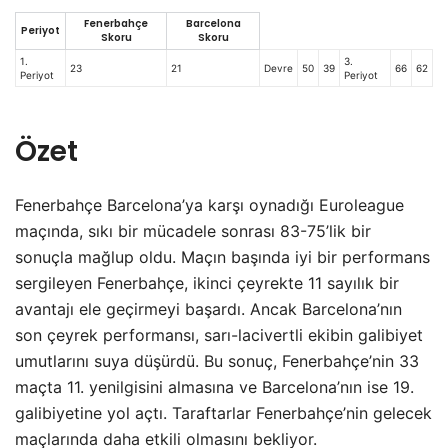
Fenerbahçe
Barcelona
Periyot
Skoru
Skoru
1.
3.
23
21
Devre
50
39
66
62
Periyot
Periyot
Özet
Fenerbahçe Barcelona’ya karşı oynadığı Euroleague
maçında, sıkı bir mücadele sonrası 83-75’lik bir
sonuçla mağlup oldu. Maçın başında iyi bir performans
sergileyen Fenerbahçe, ikinci çeyrekte 11 sayılık bir
avantajı ele geçirmeyi başardı. Ancak Barcelona’nın
son çeyrek performansı, sarı-lacivertli ekibin galibiyet
umutlarını suya düşürdü. Bu sonuç, Fenerbahçe’nin 33
maçta 11. yenilgisini almasına ve Barcelona’nın ise 19.
galibiyetine yol açtı. Taraftarlar Fenerbahçe’nin gelecek
maçlarında daha etkili olmasını bekliyor.