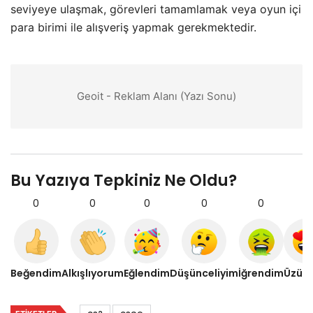
seviyeye ulaşmak, görevleri tamamlamak veya oyun içi
para birimi ile alışveriş yapmak gerekmektedir.
Geoit - Reklam Alanı (Yazı Sonu)
Bu Yazıya Tepkiniz Ne Oldu?
0
0
0
0
0
0
Beğendim
Alkışlıyorum
Eğlendim
Düşünceliyim
İğrendim
Üzül