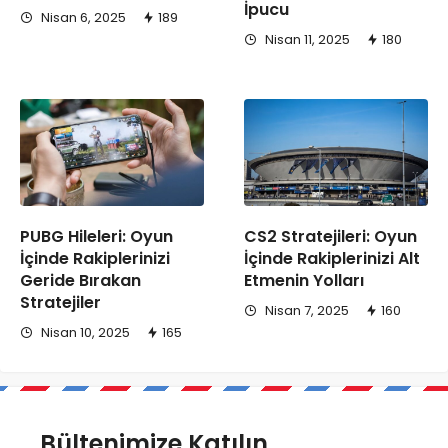
İpucu
Nisan 6, 2025
189
Nisan 11, 2025
180
PUBG Hileleri: Oyun
CS2 Stratejileri: Oyun
İçinde Rakiplerinizi
İçinde Rakiplerinizi Alt
Geride Bırakan
Etmenin Yolları
Stratejiler
Nisan 7, 2025
160
Nisan 10, 2025
165
Bültenimize Katılın